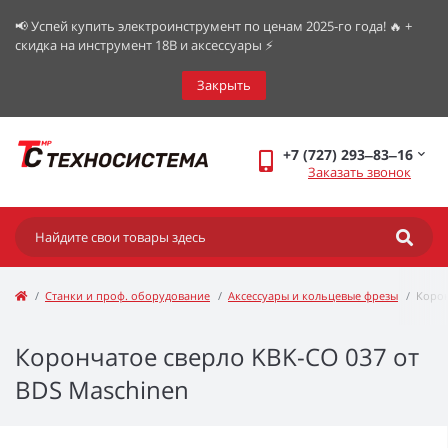
📢 Успей купить электроинструмент по ценам 2025-го года! 🔥 +
скидка на инструмент 18В и аксессуары ⚡️
Закрыть
+7 (727) 293‒83‒16
Заказать звонок
Станки и проф. оборудование
Аксессуары и кольцевые фрезы
Корон
Корончатое сверло KBK-CO 037 от
BDS Maschinen