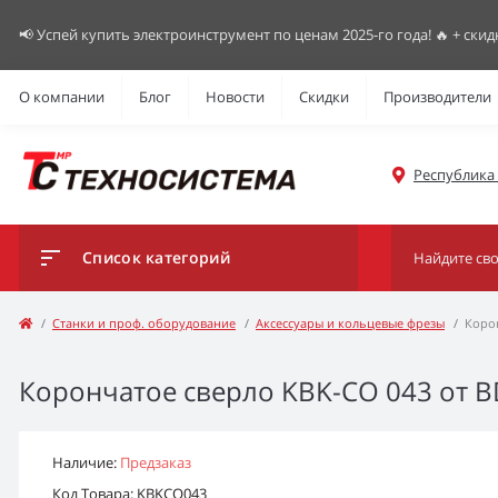
📢 Успей купить электроинструмент по ценам 2025-го года! 🔥 + скид
О компании
Блог
Новости
Скидки
Производители
Республика К
Список категорий
Станки и проф. оборудование
Аксессуары и кольцевые фрезы
Корон
Корончатое сверло KBK-CO 043 от B
Наличие:
Предзаказ
Код Товара: KBKCO043