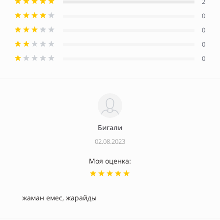
2
0
0
0
0
Бигали
02.08.2023
Моя оценка:
жаман емес, жарайды