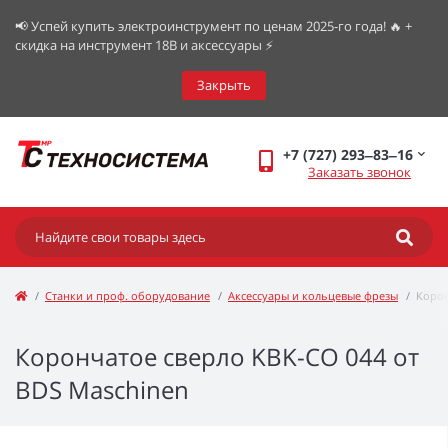
📢 Успей купить электроинструмент по ценам 2025-го года! 🔥 +
скидка на инструмент 18В и аксессуары ⚡️
Закрыть
+7 (727) 293‒83‒16
Заказать звонок
Станки и проф. оборудование
Аксессуары и кольцевые фрезы
Корон
Корончатое сверло KBK-CO 044 от
BDS Maschinen