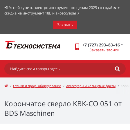
📢 Успей купить электроинструмент по ценам 2025-го года! 🔥 +
скидка на инструмент 18В и аксессуары ⚡️
Закрыть
+7 (727) 293‒83‒16
Заказать звонок
Станки и проф. оборудование
Аксессуары и кольцевые фрезы
Корон
Корончатое сверло KBK-CO 051 от
BDS Maschinen