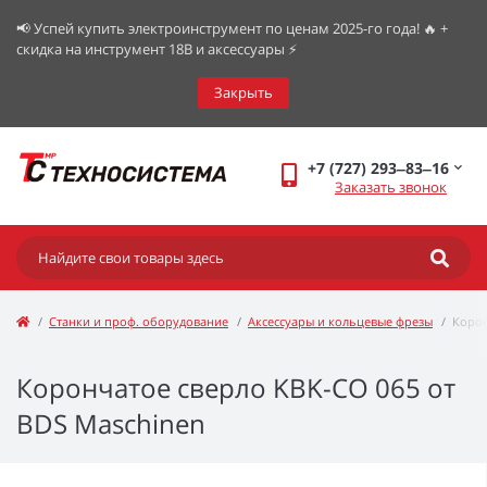
📢 Успей купить электроинструмент по ценам 2025-го года! 🔥 +
скидка на инструмент 18В и аксессуары ⚡️
Закрыть
+7 (727) 293‒83‒16
Заказать звонок
Станки и проф. оборудование
Аксессуары и кольцевые фрезы
Корон
Корончатое сверло KBK-CO 065 от
BDS Maschinen