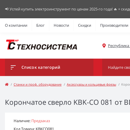
📢 Успей купить электроинструмент по ценам 2025-го года! 🔥 + скид
О компании
Блог
Новости
Скидки
Производители
Республика К
Список категорий
Станки и проф. оборудование
Аксессуары и кольцевые фрезы
Корон
Корончатое сверло KBK-CO 081 от B
Наличие:
Предзаказ
Код Товара: KBKCO081