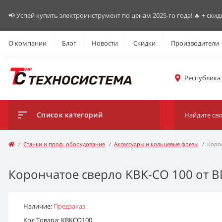
📢 Успей купить электроинструмент по ценам 2025-го года! 🔥 + скид
О компании
Блог
Новости
Скидки
Производители
Республика К
Список категорий
Станки и проф. оборудование
Аксессуары и кольцевые фрезы
Корон
Корончатое сверло KBK-CO 100 от B
Наличие:
Предзаказ
Код Товара: KBKCO100