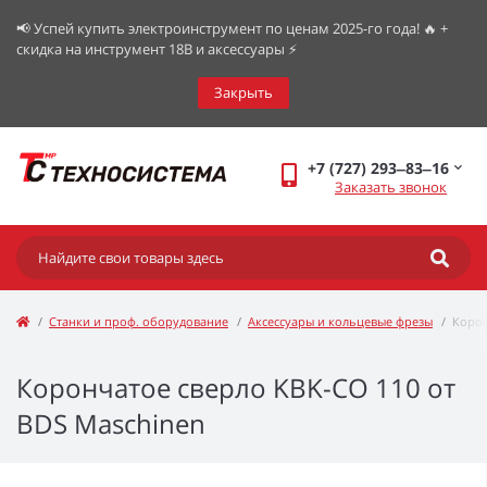
📢 Успей купить электроинструмент по ценам 2025-го года! 🔥 +
скидка на инструмент 18В и аксессуары ⚡️
Закрыть
+7 (727) 293‒83‒16
Заказать звонок
Станки и проф. оборудование
Аксессуары и кольцевые фрезы
Корон
Корончатое сверло KBK-CO 110 от
BDS Maschinen