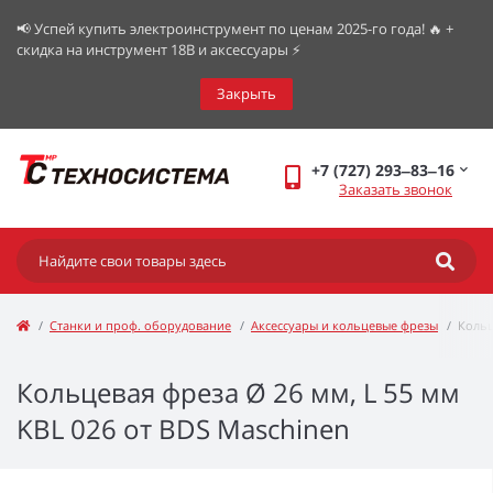
📢 Успей купить электроинструмент по ценам 2025-го года! 🔥 +
скидка на инструмент 18В и аксессуары ⚡️
Закрыть
+7 (727) 293‒83‒16
Заказать звонок
Станки и проф. оборудование
Аксессуары и кольцевые фрезы
Кольц
Кольцевая фреза Ø 26 мм, L 55 мм
KBL 026 от BDS Maschinen