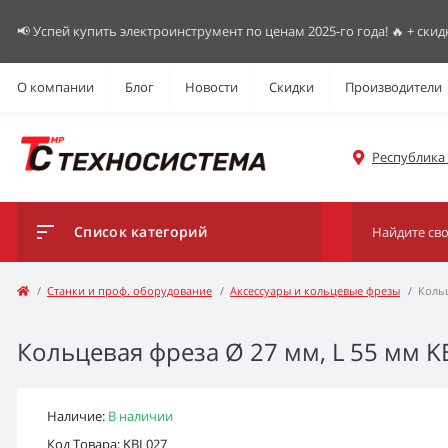
📢 Успей купить электроинструмент по ценам 2025-го года! 🔥 + скид
О компании
Блог
Новости
Скидки
Производители
Республика К
Список категорий
Станки и проф. оборудование
Аксессуары и кольцевые фрезы
Кольц
Кольцевая фреза Ø 27 мм, L 55 мм K
Наличие:
В наличии
Код Товара: KBL027