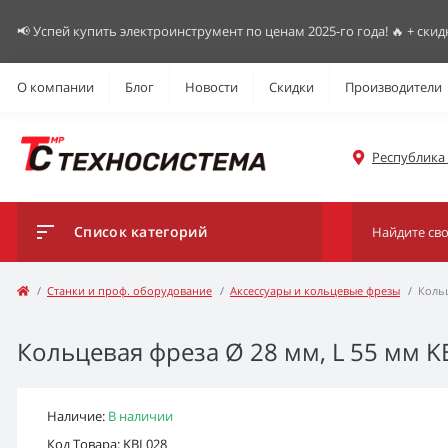
📢 Успей купить электроинструмент по ценам 2025-го года! 🔥 + скид
О компании
Блог
Новости
Скидки
Производители
Республика К
Список категорий
Станки и проф. оборудование
Аксессуары и кольцевые фрезы
Кольц
Кольцевая фреза Ø 28 мм, L 55 мм K
Наличие:
В наличии
Код Товара: KBL028