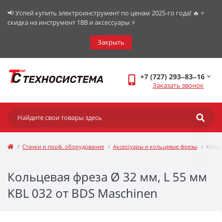
📢 Успей купить электроинструмент по ценам 2025-го года! 🔥 +
скидка на инструмент 18В и аксессуары ⚡️
Закрыть
+7 (727) 293‒83‒16
Заказать звонок
Станки и проф. оборудование
Аксессуары и кольцевые фрезы
Кольц
Кольцевая фреза Ø 32 мм, L 55 мм
KBL 032 от BDS Maschinen