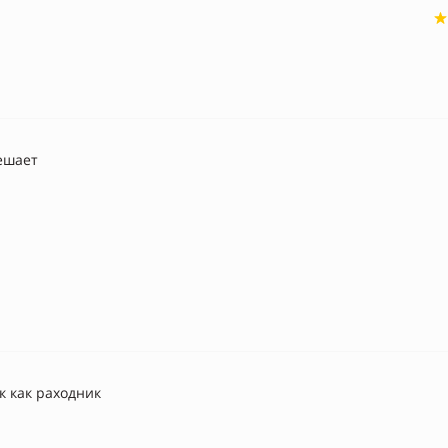
ешает
к как раходник