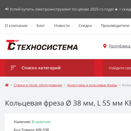
📢 Успей купить электроинструмент по ценам 2025-го года! 🔥 + скид
О компании
Блог
Новости
Скидки
Производители
Республика К
Список категорий
Станки и проф. оборудование
Аксессуары и кольцевые фрезы
Кольц
Кольцевая фреза Ø 38 мм, L 55 мм K
Наличие:
В наличии
Код Товара: KBL038