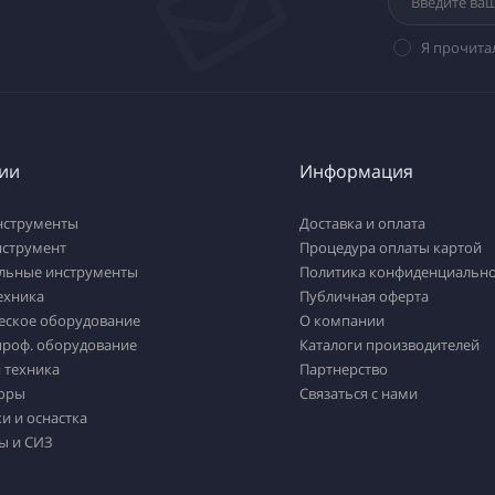
Я прочита
ии
Информация
нструменты
Доставка и оплата
нструмент
Процедура оплаты картой
льные инструменты
Политика конфиденциально
ехника
Публичная оферта
еское оборудование
О компании
проф. оборудование
Каталоги производителей
 техника
Партнерство
оры
Связаться с нами
и и оснастка
ы и СИЗ