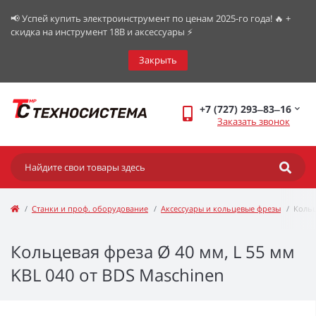
📢 Успей купить электроинструмент по ценам 2025-го года! 🔥 +
скидка на инструмент 18В и аксессуары ⚡️
Закрыть
+7 (727) 293‒83‒16
Заказать звонок
Станки и проф. оборудование
Аксессуары и кольцевые фрезы
Кольц
Кольцевая фреза Ø 40 мм, L 55 мм
KBL 040 от BDS Maschinen