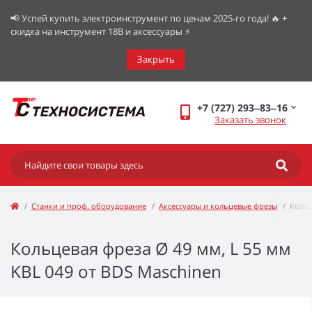
📢 Успей купить электроинструмент по ценам 2025-го года! 🔥 +
скидка на инструмент 18В и аксессуары ⚡️
Закрыть
+7 (727) 293‒83‒16
Заказать звонок
Станки и проф. оборудование
Аксессуары и кольцевые фрезы
Кольц
Кольцевая фреза Ø 49 мм, L 55 мм
KBL 049 от BDS Maschinen