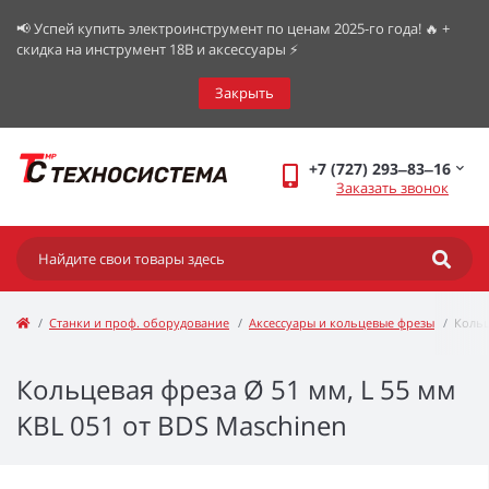
📢 Успей купить электроинструмент по ценам 2025-го года! 🔥 +
скидка на инструмент 18В и аксессуары ⚡️
Закрыть
+7 (727) 293‒83‒16
Заказать звонок
Станки и проф. оборудование
Аксессуары и кольцевые фрезы
Кольц
Кольцевая фреза Ø 51 мм, L 55 мм
KBL 051 от BDS Maschinen