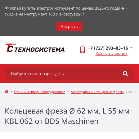
📢 Успей купить электроинструмент по ценам 2025-го года! 🔥 +
скидка на инструмент 18В и аксессуары ⚡️
Закрыть
+7 (727) 293‒83‒16
Заказать звонок
Станки и проф. оборудование
Аксессуары и кольцевые фрезы
Кольц
Кольцевая фреза Ø 62 мм, L 55 мм
KBL 062 от BDS Maschinen