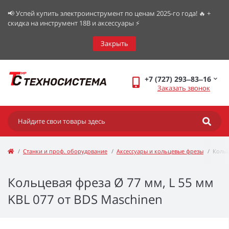
📢 Успей купить электроинструмент по ценам 2025-го года! 🔥 +
скидка на инструмент 18В и аксессуары ⚡️
Закрыть
+7 (727) 293‒83‒16
Заказать звонок
Станки и проф. оборудование
Аксессуары и кольцевые фрезы
Кольц
Кольцевая фреза Ø 77 мм, L 55 мм
KBL 077 от BDS Maschinen