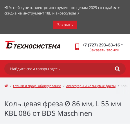
📢 Успей купить электроинструмент по ценам 2025-го года! 🔥 +
скидка на инструмент 18В и аксессуары ⚡️
Закрыть
+7 (727) 293‒83‒16
Заказать звонок
Станки и проф. оборудование
Аксессуары и кольцевые фрезы
Кольц
Кольцевая фреза Ø 86 мм, L 55 мм
KBL 086 от BDS Maschinen