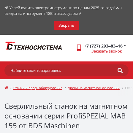
📢 Успей купить электроинструмент по ценам 2025-го года! 🔥 +
скидка на инструмент 18В и аксессуары ⚡️
Закрыть
+7 (727) 293‒83‒16
Заказать звонок
Станки и проф. оборудование
Дрели на магнитном основании
Свер
Сверлильный станок на магнитном
основании серии ProfiSPEZIAL MAB
155 от BDS Maschinen