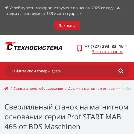
📢 Успей купить электроинструмент по ценам 2025-го года! 🔥 +
скидка на инструмент 18В и аксессуары ⚡️
Закрыть
+7 (727) 293‒83‒16
Заказать звонок
Станки и проф. оборудование
Дрели на магнитном основании
Свер
Сверлильный станок на магнитном
основании серии ProfiSTART MAB
465 от BDS Maschinen