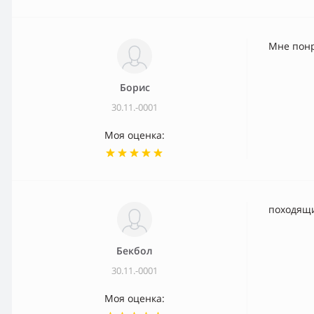
Мне пон
Борис
30.11.-0001
Моя оценка:
походящ
Бекбол
30.11.-0001
Моя оценка: