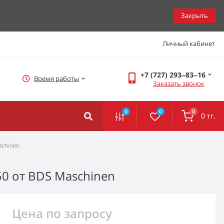
Закрыть
Личный кабинет
+7 (727) 293‒83‒16
Время работы
Заказать звонок
0
0
0
0 тг.
schinen
50 от BDS Maschinen
Цена по запросу