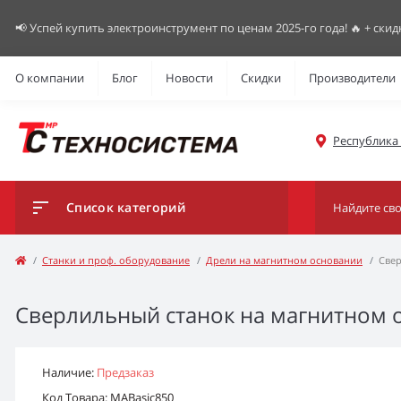
📢 Успей купить электроинструмент по ценам 2025-го года! 🔥 + скид
О компании
Блог
Новости
Скидки
Производители
Республика К
Список категорий
Станки и проф. оборудование
Дрели на магнитном основании
Свер
Сверлильный станок на магнитном о
Наличие:
Предзаказ
Код Товара: MABasic850