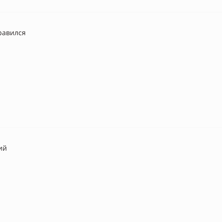
равился
ий