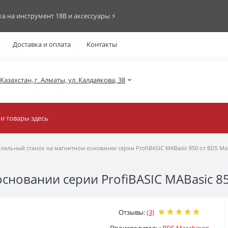
ка на инструмент 18В и аксессуары ⚡️
Доставка и оплата
Контакты
азахстан, г. Алматы, ул. Калдаякова, 38
лильный станок на магнитном основании серии ProfiBASIC MABasic 850 от BDS Ma
сновании серии ProfiBASIC MABasic 8
Отзывы:
(3)