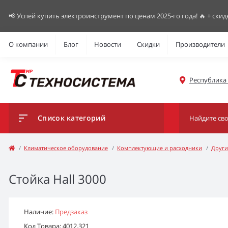
📢 Успей купить электроинструмент по ценам 2025-го года! 🔥 + скид
О компании
Блог
Новости
Скидки
Производители
Республика К
Список категорий
Климатическое оборудование
Комплектующие и расходники
Други
Стойка Hall 3000
Наличие:
Предзаказ
Код Товара: 4012.321