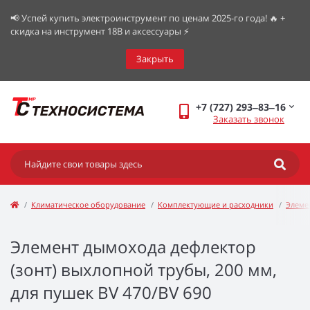
📢 Успей купить электроинструмент по ценам 2025-го года! 🔥 +
скидка на инструмент 18В и аксессуары ⚡️
Закрыть
+7 (727) 293‒83‒16
Заказать звонок
Климатическое оборудование
Комплектующие и расходники
Элеме
Элемент дымохода дефлектор
(зонт) выхлопной трубы, 200 мм,
для пушек BV 470/BV 690