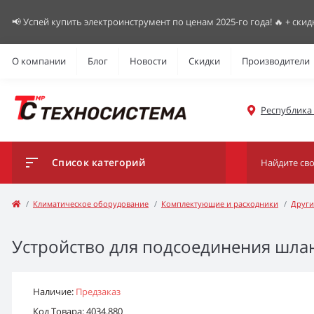
📢 Успей купить электроинструмент по ценам 2025-го года! 🔥 + скид
О компании
Блог
Новости
Скидки
Производители
Республика К
Список категорий
Климатическое оборудование
Комплектующие и расходники
Други
Устройство для подсоединения шла
Наличие:
Предзаказ
Код Товара: 4034.880