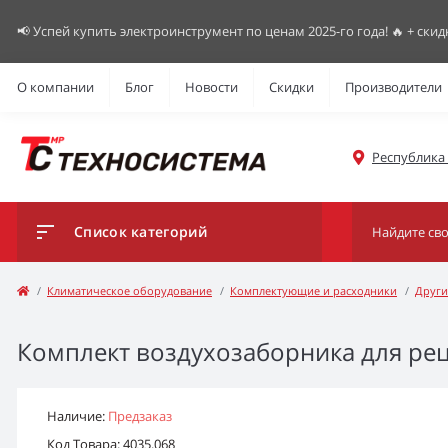
📢 Успей купить электроинструмент по ценам 2025-го года! 🔥 + скид
О компании
Блог
Новости
Скидки
Производители
Республика К
Список категорий
Климатическое оборудование
Комплектующие и расходники
Други
Комплект воздухозаборника для рец
Наличие:
Предзаказ
Код Товара: 4035.068