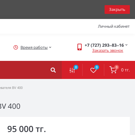
Закрыть
Личный кабинет
+7 (727) 293‒83‒16
Время работы
Заказать звонок
0
0
0
0 тг.
вателя BV 400
BV 400
95 000 тг.