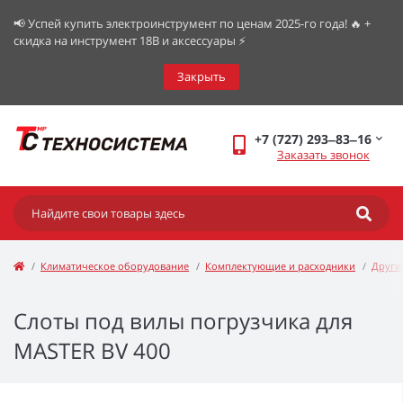
📢 Успей купить электроинструмент по ценам 2025-го года! 🔥 +
скидка на инструмент 18В и аксессуары ⚡️
Закрыть
+7 (727) 293‒83‒16
Заказать звонок
Климатическое оборудование
Комплектующие и расходники
Други
Слоты под вилы погрузчика для
MASTER BV 400