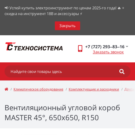
📢 Успей купить электроинструмент по ценам 2025-го года! 🔥 +
скидка на инструмент 18В и аксессуары ⚡️
Закрыть
+7 (727) 293‒83‒16
Заказать звонок
Климатическое оборудование
Комплектующие и расходники
Други
Вентиляционный угловой короб
MASTER 45°, 650x650, R150