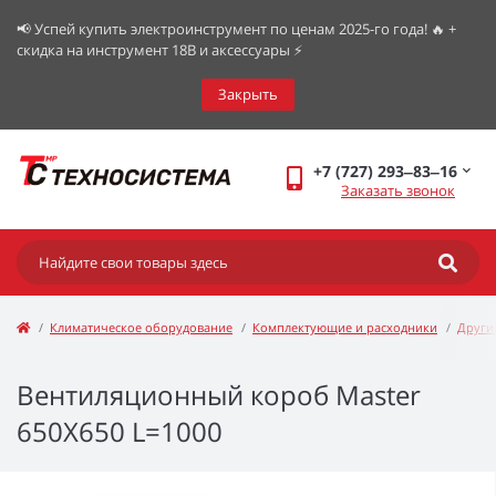
📢 Успей купить электроинструмент по ценам 2025-го года! 🔥 +
скидка на инструмент 18В и аксессуары ⚡️
Закрыть
+7 (727) 293‒83‒16
Заказать звонок
Климатическое оборудование
Комплектующие и расходники
Други
Вентиляционный короб Master
650X650 L=1000