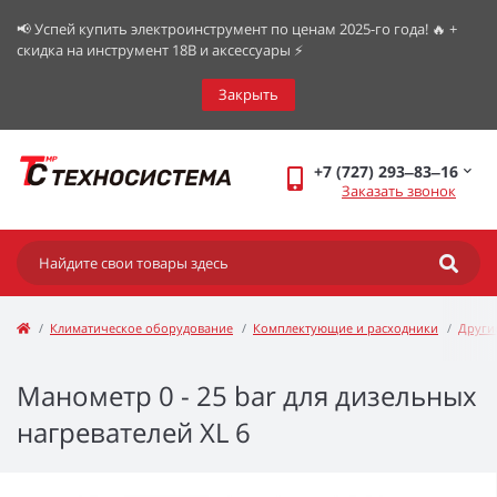
📢 Успей купить электроинструмент по ценам 2025-го года! 🔥 +
скидка на инструмент 18В и аксессуары ⚡️
Закрыть
+7 (727) 293‒83‒16
Заказать звонок
Климатическое оборудование
Комплектующие и расходники
Други
Манометр 0 - 25 bar для дизельных
нагревателей XL 6