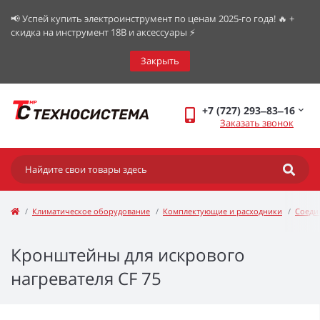
📢 Успей купить электроинструмент по ценам 2025-го года! 🔥 +
скидка на инструмент 18В и аксессуары ⚡️
Закрыть
+7 (727) 293‒83‒16
Заказать звонок
Климатическое оборудование
Комплектующие и расходники
Соеди
Кронштейны для искрового
нагревателя CF 75