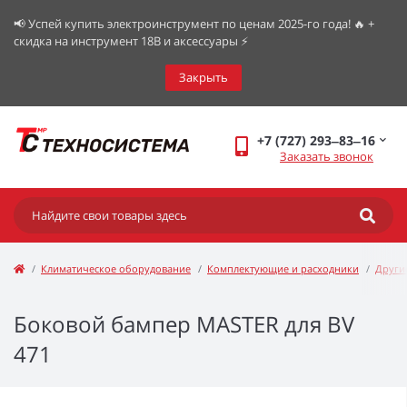
📢 Успей купить электроинструмент по ценам 2025-го года! 🔥 +
скидка на инструмент 18В и аксессуары ⚡️
Закрыть
+7 (727) 293‒83‒16
Заказать звонок
Климатическое оборудование
Комплектующие и расходники
Други
Боковой бампер MASTER для BV
471