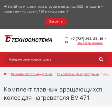
📢 Успей купить электроинструмент по ценам 2025-го года! 🔥 +
скидка на инструмент 18В и аксессуары ⚡️
Закрыть
+7 (727) 293‒83‒16
Заказать звонок
Климатическое оборудование
Комплектующие и расходники
Други
Комплект главных вращающихся
колес для нагревателя BV 471