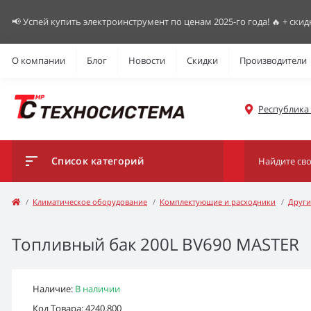
📢 Успей купить электроинструмент по ценам 2025-го года! 🔥 + скид
О компании
Блог
Новости
Скидки
Производители
Республика К
Список категорий
Климатическое оборудование
Комплектующие и расходники
Други
Топливный бак 200L BV690 MASTER
Наличие:
В наличии
Код Товара: 4240.800