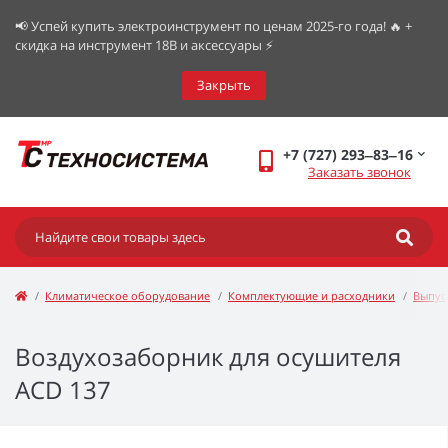
📢 Успей купить электроинструмент по ценам 2025-го года! 🔥 +
скидка на инструмент 18В и аксессуары ⚡️
Закрыть
+7 (727) 293‒83‒16
Заказать звонок
Климатическое оборудование
Комплектующие и расходники
Выпус
Воздухозаборник для осушителя
ACD 137