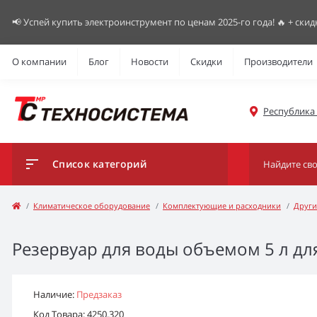
📢 Успей купить электроинструмент по ценам 2025-го года! 🔥 + скид
О компании
Блог
Новости
Скидки
Производители
Республика К
Список категорий
Климатическое оборудование
Комплектующие и расходники
Други
Резервуар для воды объемом 5 л дл
Наличие:
Предзаказ
Код Товара: 4250.320