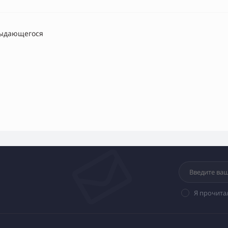
выдающегося
Я прочита