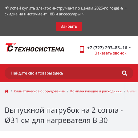
📢 Успей купить электроинструмент по ценам 2025-го года! 🔥 +
скидка на инструмент 18В и аксессуары ⚡️
Закрыть
+7 (727) 293‒83‒16
Заказать звонок
Климатическое оборудование
Комплектующие и расходники
Выпус
Выпускной патрубок на 2 сопла -
Ø31 см для нагревателя B 30