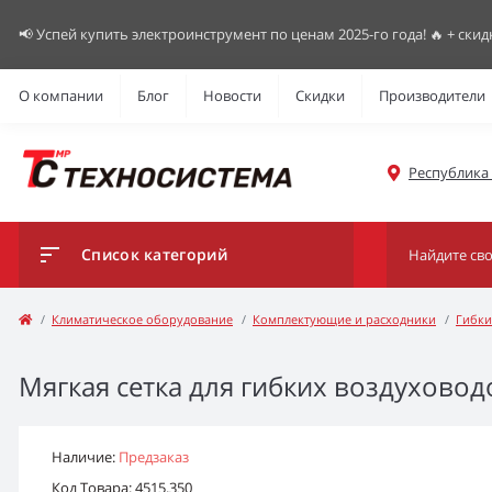
📢 Успей купить электроинструмент по ценам 2025-го года! 🔥 + скид
О компании
Блог
Новости
Скидки
Производители
Республика К
Список категорий
Климатическое оборудование
Комплектующие и расходники
Гибки
Мягкая сетка для гибких воздухово
Наличие:
Предзаказ
Код Товара: 4515.350