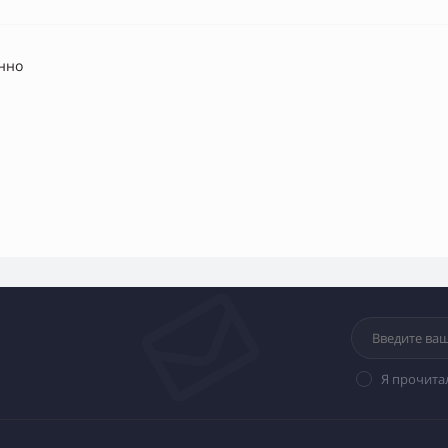
нно
Я прочита