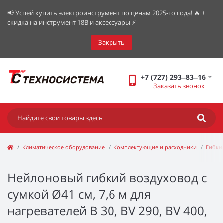
📢 Успей купить электроинструмент по ценам 2025-го года! 🔥 +
скидка на инструмент 18В и аксессуары ⚡️
Закрыть
+7 (727) 293‒83‒16
Заказать звонок
Климатическое оборудование
Комплектующие и расходники
Гибки
Нейлоновый гибкий воздуховод с
сумкой Ø41 см, 7,6 м для
нагревателей B 30, BV 290, BV 400,