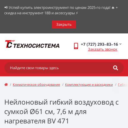
📢 Успей купить электроинструмент по ценам 2025-го года! 🔥 +
скидка на инструмент 18В и аксессуары ⚡️
Закрыть
+7 (727) 293‒83‒16
Заказать звонок
Климатическое оборудование
Комплектующие и расходники
Гибки
Нейлоновый гибкий воздуховод с
сумкой Ø61 см, 7,6 м для
нагревателя BV 471