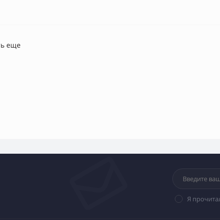
ть еще
Я прочита