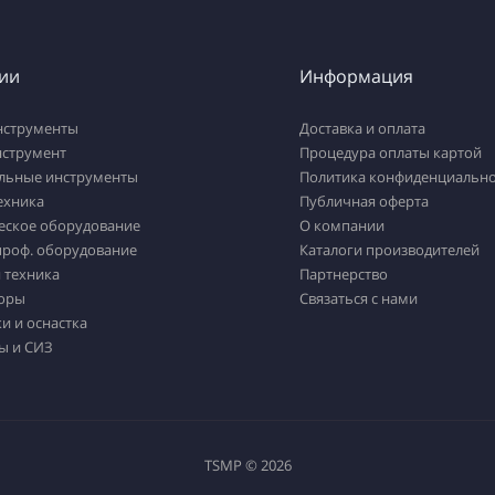
ии
Информация
нструменты
Доставка и оплата
нструмент
Процедура оплаты картой
льные инструменты
Политика конфиденциально
ехника
Публичная оферта
еское оборудование
О компании
проф. оборудование
Каталоги производителей
 техника
Партнерство
оры
Связаться с нами
и и оснастка
ы и СИЗ
TSMP © 2026