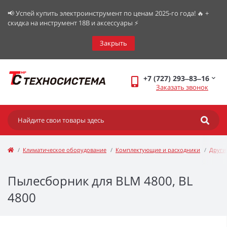
📢 Успей купить электроинструмент по ценам 2025-го года! 🔥 +
скидка на инструмент 18В и аксессуары ⚡️
Закрыть
+7 (727) 293‒83‒16
Заказать звонок
Климатическое оборудование
Комплектующие и расходники
Други
Пылесборник для BLM 4800, BL
4800