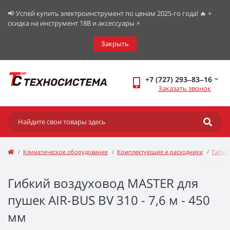
📢 Успей купить электроинструмент по ценам 2025-го года! 🔥 +
скидка на инструмент 18В и аксессуары ⚡️
Закрыть
+7 (727) 293‒83‒16
Заказать звонок
Климатическое оборудование
Комплектующие и расходники
Гибки
Гибкий воздуховод MASTER для
пушек AIR-BUS BV 310 - 7,6 м - 450
мм