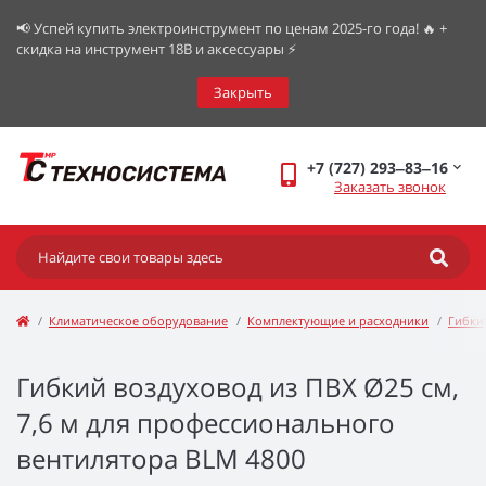
📢 Успей купить электроинструмент по ценам 2025-го года! 🔥 +
скидка на инструмент 18В и аксессуары ⚡️
Закрыть
+7 (727) 293‒83‒16
Заказать звонок
Климатическое оборудование
Комплектующие и расходники
Гибки
Гибкий воздуховод из ПВХ Ø25 см,
7,6 м для профессионального
вентилятора BLM 4800