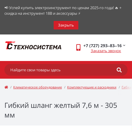
📢 Успей купить электроинструмент по ценам 2025-го года! 🔥 +
скидка на инструмент 18В и аксессуары ⚡️
Закрыть
+7 (727) 293‒83‒16
Заказать звонок
Климатическое оборудование
Комплектующие и расходники
Гибки
Гибкий шланг желтый 7,6 м - 305
мм