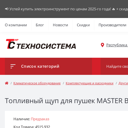
📢 Успей купить электроинструмент по ценам 2025-го года! 🔥 + скид
О компании
Блог
Новости
Скидки
Производители
Республика К
Список категорий
Климатическое оборудование
Комплектующие и расходники
Други
Топливный щуп для пушек MASTER BV
Наличие:
Предзаказ
Код Товара: 4515.932