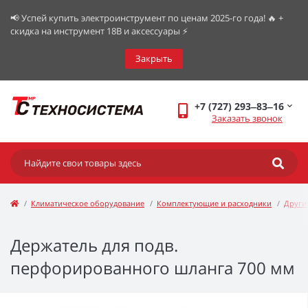
📢 Успей купить электроинструмент по ценам 2025-го года! 🔥 +
скидка на инструмент 18В и аксессуары ⚡️
Закрыть
+7 (727) 293‒83‒16
Заказать звонок
Климатическое оборудование
Комплектующие и расходники
Други
Держатель для подв.
перфорированного шланга 700 мм