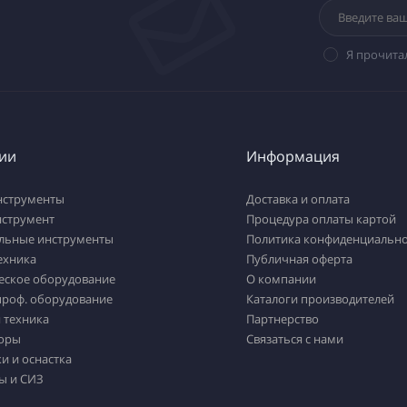
Я прочита
ии
Информация
нструменты
Доставка и оплата
нструмент
Процедура оплаты картой
льные инструменты
Политика конфиденциально
ехника
Публичная оферта
еское оборудование
О компании
проф. оборудование
Каталоги производителей
 техника
Партнерство
оры
Связаться с нами
и и оснастка
ы и СИЗ