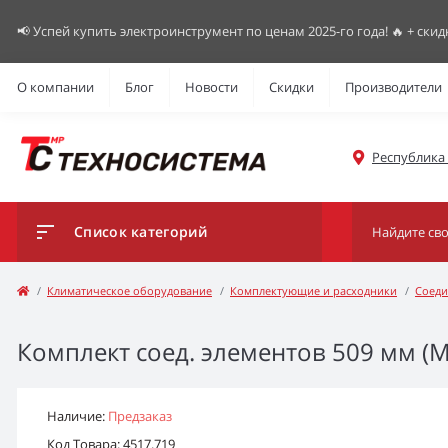
📢 Успей купить электроинструмент по ценам 2025-го года! 🔥 + скид
О компании
Блог
Новости
Скидки
Производители
Республика К
Список категорий
Климатическое оборудование
Комплектующие и расходники
Соеди
Комплект соед. элементов 509 мм (
Наличие:
Предзаказ
Код Товара: 4517.719