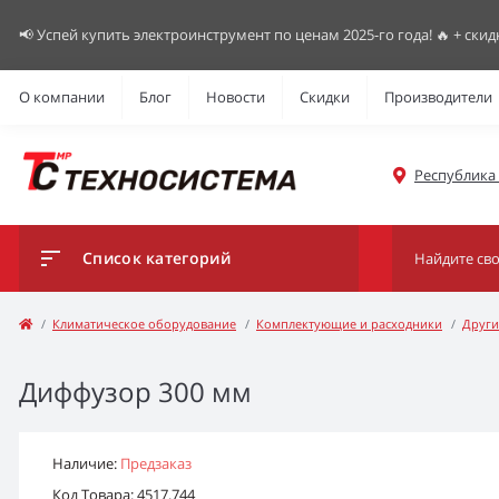
📢 Успей купить электроинструмент по ценам 2025-го года! 🔥 + скид
О компании
Блог
Новости
Скидки
Производители
Республика К
Список категорий
Климатическое оборудование
Комплектующие и расходники
Други
Диффузор 300 мм
Наличие:
Предзаказ
Код Товара: 4517.744