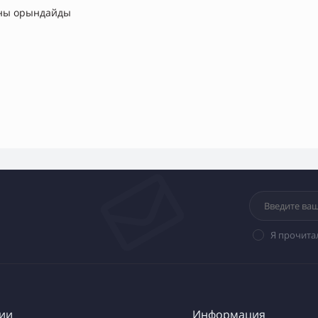
ны орындайды
Я прочита
ии
Информация