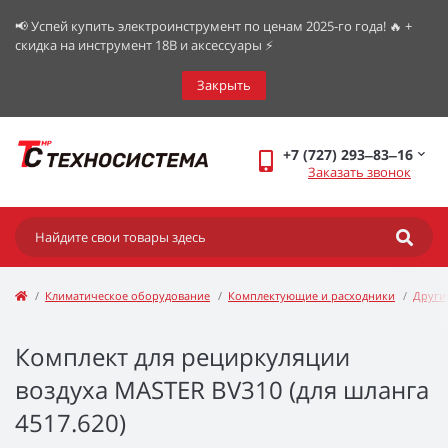
📢 Успей купить электроинструмент по ценам 2025-го года! 🔥 +
скидка на инструмент 18В и аксессуары ⚡️
Закрыть
+7 (727) 293‒83‒16
Заказать звонок
Климатическое оборудование
Комплектующие и расходники
Други
Комплект для рециркуляции
воздуха MASTER BV310 (для шланга
4517.620)